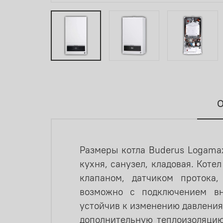
О
Размеры котла Buderus Logamax
кухня, санузел, кладовая. Ко
клапаном, датчиком протока,
возможно c подключением вне
устойчив к изменению давления 
дополнительную теплоизоляцию