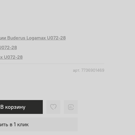
ции Buderus Logamax U072-28
U072-28
x U072-28
арт.
7736901469
В корзину
ить в 1 клик