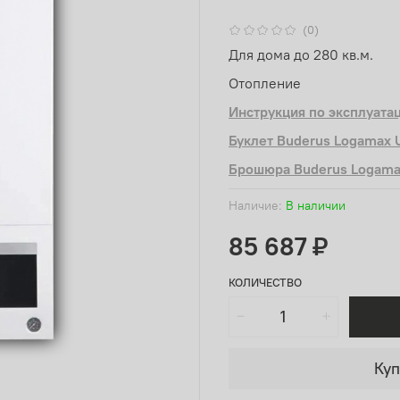
(0)
Для дома до 280 кв.м.
Отопление
Инструкция по эксплуата
Буклет Buderus Logamax 
Брошюра Buderus Logama
Наличие:
В наличии
85 687 ₽
КОЛИЧЕСТВО
Куп