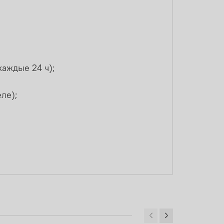
каждые 24 ч);
ле);