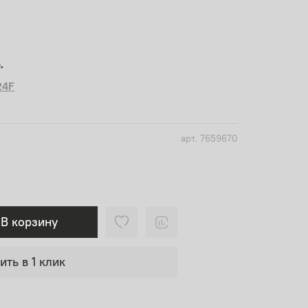
.
24F
арт.
7659670
В корзину
ить в 1 клик