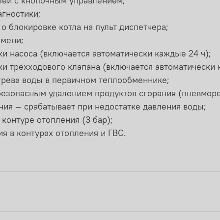
ей с кнопочным управлением;
агностики;
о блокировке котла на пульт диспетчера;
амени;
и насоса (включается автоматически каждые 24 ч);
и трехходового клапана (включается автоматически 
грева воды в первичном теплообменнике;
 безопасным удалением продуктов сгорания (пневморе
ния — срабатывает при недостатке давления воды;
контуре отопления (3 бар);
я в контурах отопления и ГВС.