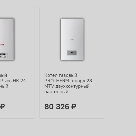
вый
Котел газовый
Котел га
Рысь HK 24
PROTHERM Гепард 23
PROTHER
рный
MTV двухконтурный
КTV двух
настенный
настенны
 ₽
80 326 ₽
116 16